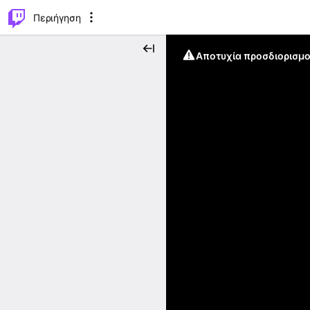
..
⌥
P
Περιήγηση
Αποτυχία προσδιορισμο