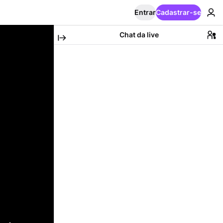
Entrar
Cadastrar-se
Chat da live