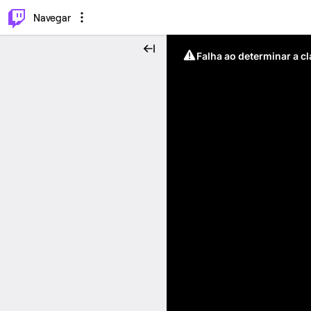
⌥
P
Navegar
Falha ao determinar a c