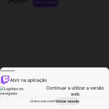
Procurar canais
Abrir na aplicação
Continuar a utilizar a versão
web
Iniciar sessão
Já tens uma conta?
Página inicial
Procurar
Atividade
Perfil