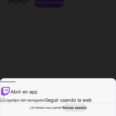
Explorar canales
Abrir en app
Seguir usando la web
Iniciar sesión
Página del
¿Ya tienes una cuenta?
Explorar
Actividad
Perfil
Creador