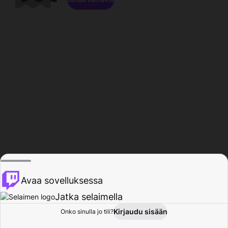
Avaa sovelluksessa
Jatka selaimella
Kirjaudu sisään
Onko sinulla jo tili?
Koti
Selaa
Toiminta
Profiili