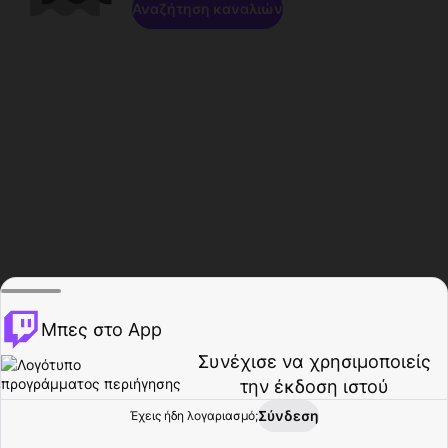
Αναζήτηση καναλιών
Μπες στο App
Συνέχισε να χρησιμοποιείς
την έκδοση ιστού
Σύνδεση
Έχεις ήδη λογαριασμό;
Αρχική σελίδα
Περιήγηση
Δραστηριότητα
Προφίλ