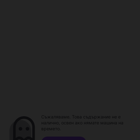
Съжаляваме. Това съдържание не е
налично, освен ако нямате машина на
времето.