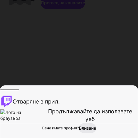
Преглед на каналите
Отваряне в прил.
Продължавайте да използвате
уеб
Влизане
Вече имате профил?
Начало
Преглед
Активност
Профил