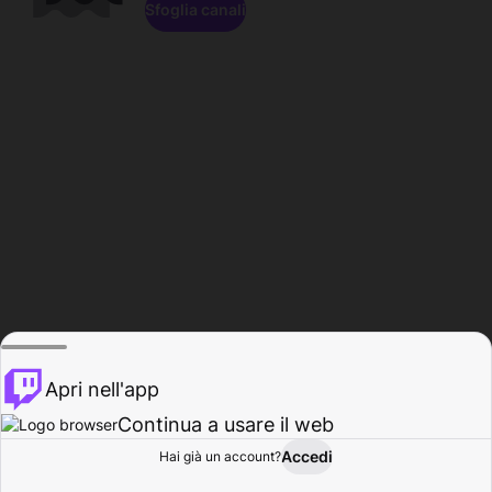
Sfoglia canali
Apri nell'app
Continua a usare il web
Accedi
Hai già un account?
Base
Sfoglia
Attività
Profilo