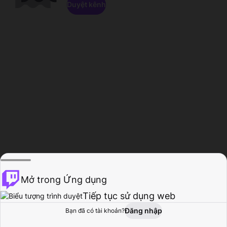
Duyệt kênh
Mở trong Ứng dụng
Tiếp tục sử dụng web
Đăng nhập
Bạn đã có tài khoản?
Trang chủ
Duyệt
Hoạt động
Hồ sơ