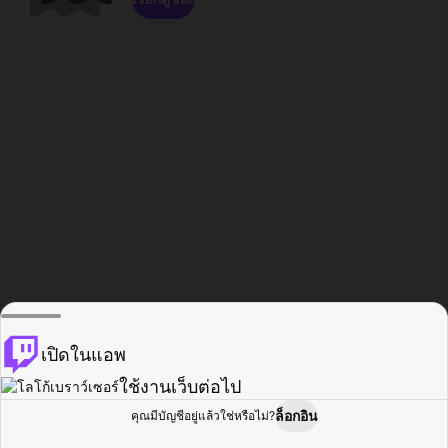
เปิดในแอพ
ใช้งานเว็บต่อไป
ล็อกอิน
คุณมีบัญชีอยู่แล้วใช่หรือไม่?
หน้าแรก
เรียกดู
กิจกรรม
โปรไฟล์