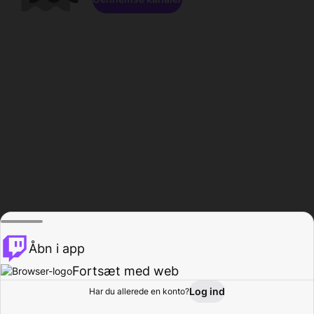
Åbn i app
Fortsæt med web
Log ind
Har du allerede en konto?
Hjem
Gennemse
Aktivitet
Profil