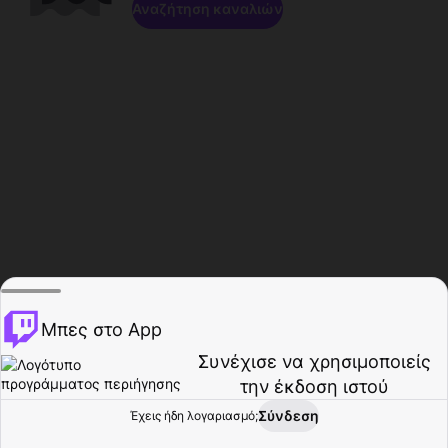
Αναζήτηση καναλιών
Μπες στο App
Συνέχισε να χρησιμοποιείς
την έκδοση ιστού
Σύνδεση
Έχεις ήδη λογαριασμό;
Αρχική σελίδα
Περιήγηση
Δραστηριότητα
Προφίλ