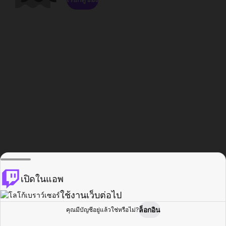
เปิดในแอพ
ใช้งานเว็บต่อไป
ล็อกอิน
คุณมีบัญชีอยู่แล้วใช่หรือไม่?
หน้าแรก
เรียกดู
กิจกรรม
โปรไฟล์