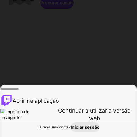
Procurar canais
Abrir na aplicação
Continuar a utilizar a versão
web
Iniciar sessão
Já tens uma conta?
Página inicial
Procurar
Atividade
Perfil