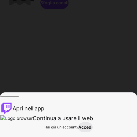
Sfoglia canali
Apri nell'app
Continua a usare il web
Accedi
Hai già un account?
Base
Sfoglia
Attività
Profilo