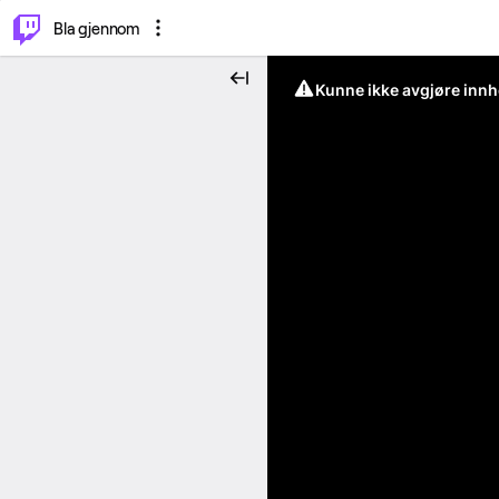
⌥
P
Bla gjennom
Kunne ikke avgjøre innh