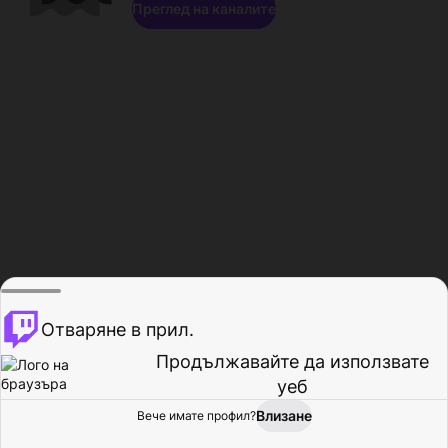
Преглед на каналите
Отваряне в прил.
Продължавайте да използвате
уеб
Влизане
Вече имате профил?
Начало
Преглед
Активност
Профил