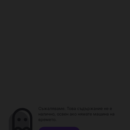
Съжаляваме. Това съдържание не е
налично, освен ако нямате машина на
времето.