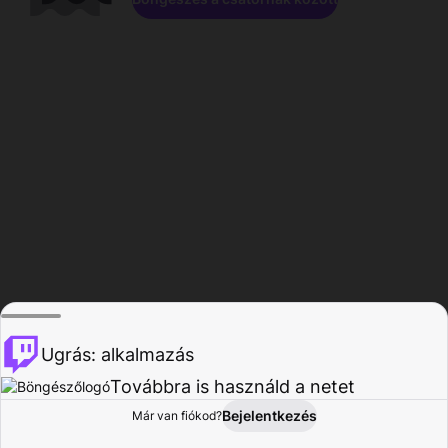
Ugrás: alkalmazás
Továbbra is használd a netet
Bejelentkezés
Már van fiókod?
Főoldal
Böngészés
Tevékenység
Profil