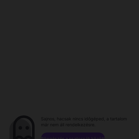
Sajnos, hacsak nincs időgéped, a tartalom
már nem áll rendelkezésre.
Böngészés a csatornák között