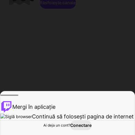
Răsfoiește canale
Mergi în aplicație
Continuă să folosești pagina de internet
Conectare
Ai deja un cont?
Acasă
Răsfoire
Activitate
Profil