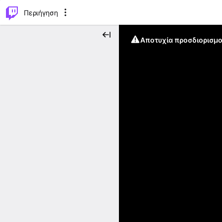
..
⌥
P
Περιήγηση
Αποτυχία προσδιορισμο