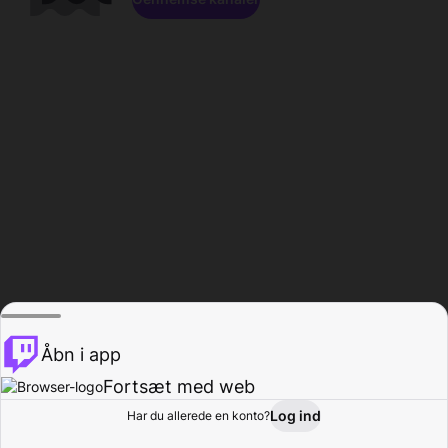
Åbn i app
Fortsæt med web
Log ind
Har du allerede en konto?
Hjem
Gennemse
Aktivitet
Profil