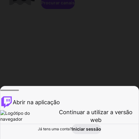
Procurar canais
Abrir na aplicação
Continuar a utilizar a versão
web
Iniciar sessão
Já tens uma conta?
Página inicial
Procurar
Atividade
Perfil