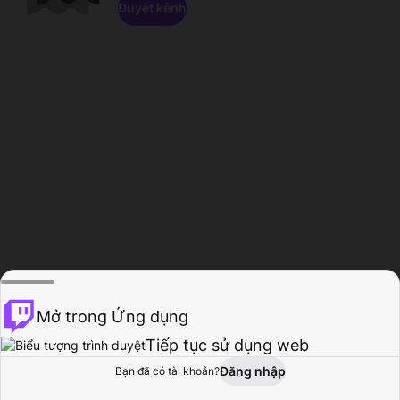
Duyệt kênh
Mở trong Ứng dụng
Tiếp tục sử dụng web
Đăng nhập
Bạn đã có tài khoản?
Trang chủ
Duyệt
Hoạt động
Hồ sơ