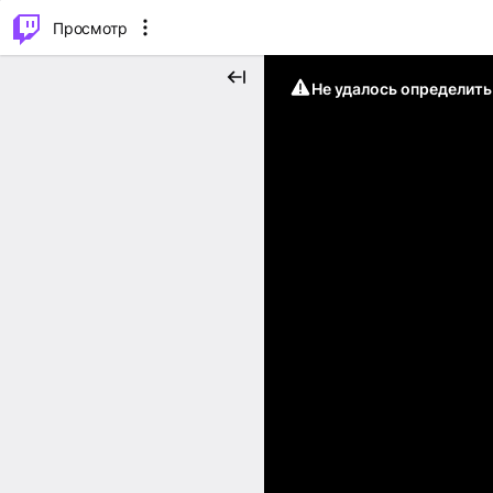
.
⌥
P
Просмотр
Не удалось определит