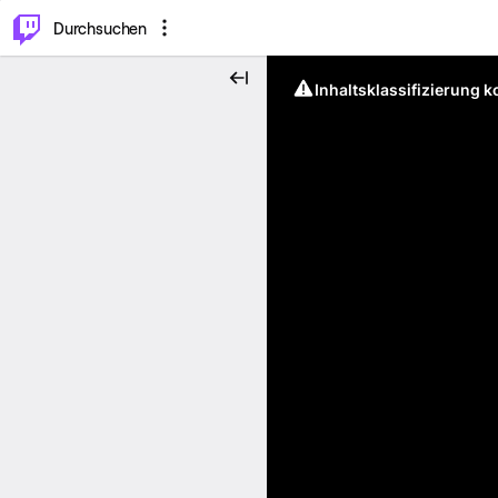
.
⌥
P
Durchsuchen
Inhaltsklassifizierung 