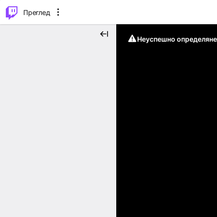
м...
⌥
P
Преглед
Неуспешно определяне