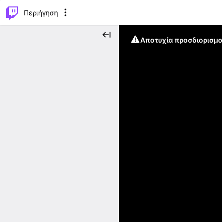
..
⌥
P
Περιήγηση
Αποτυχία προσδιορισμο