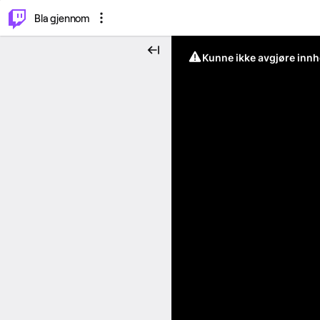
⌥
P
Bla gjennom
Kunne ikke avgjøre innh