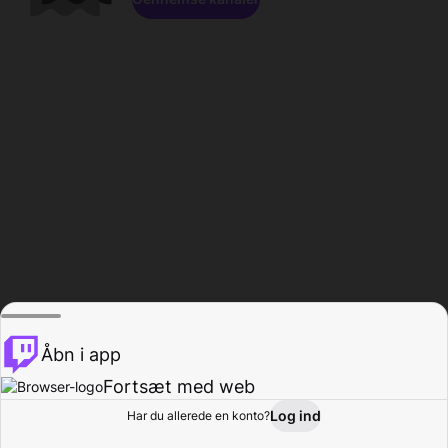
Åbn i app
Fortsæt med web
Log ind
Har du allerede en konto?
Hjem
Gennemse
Aktivitet
Profil