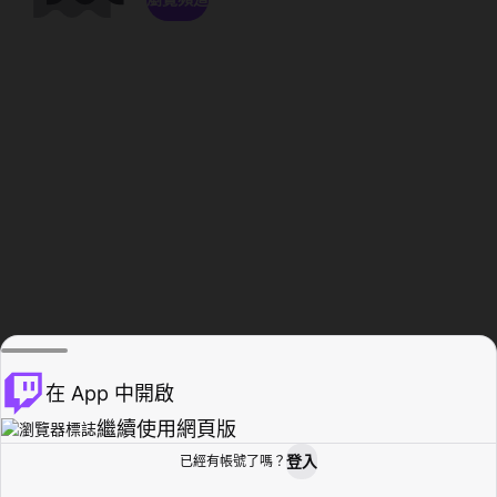
在 App 中開啟
繼續使用網頁版
登入
已經有帳號了嗎？
創作者基地
瀏覽
活動紀錄
個人檔案