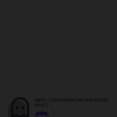
抱歉啦！您恐怕得搭乘時光機才有辦法找回那
個內容了。
瀏覽頻道