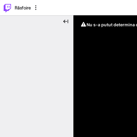
⌥
P
Răsfoire
Nu s-a putut determina c