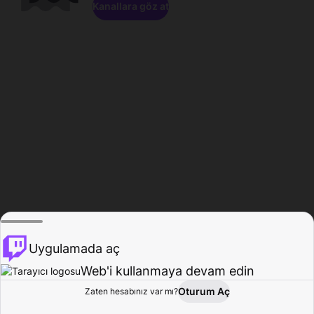
Kanallara göz at
Uygulamada aç
Web'i kullanmaya devam edin
Oturum Aç
Zaten hesabınız var mı?
Ana Sayfa
Gözat
Aktivite
Profil