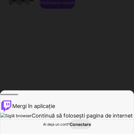
Răsfoiește canale
Mergi în aplicație
Continuă să folosești pagina de internet
Conectare
Ai deja un cont?
Acasă
Răsfoire
Activitate
Profil