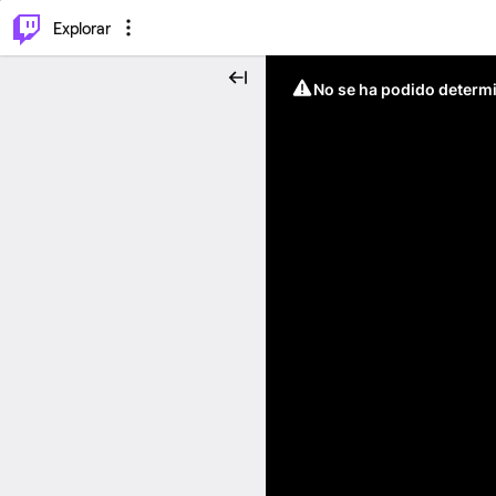
⌥
P
Explorar
No se ha podido determin