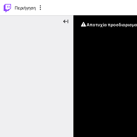
..
⌥
P
Περιήγηση
Αποτυχία προσδιορισμο