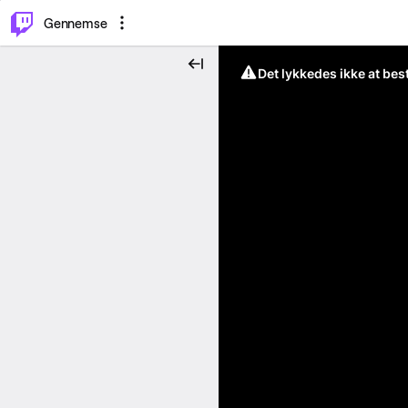
⌥
P
Gennemse
Det lykkedes ikke at be