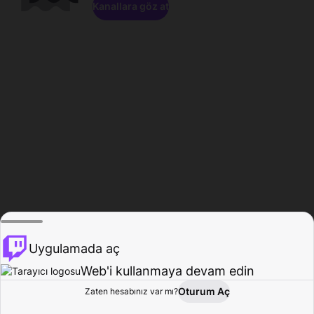
Kanallara göz at
Uygulamada aç
Web'i kullanmaya devam edin
Oturum Aç
Zaten hesabınız var mı?
Ana Sayfa
Gözat
Aktivite
Profil