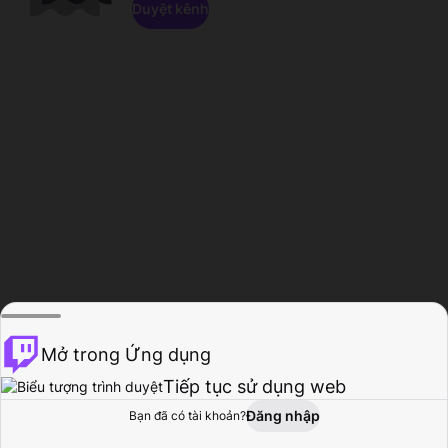
Duyệt kênh
Mở trong Ứng dụng
Tiếp tục sử dụng web
Đăng nhập
Bạn đã có tài khoản?
Trang chủ
Duyệt
Hoạt động
Hồ sơ