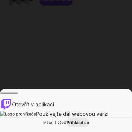
Otevřít v aplikaci
Používejte dál webovou verzi
Přihlásit se
Máte již účet?
Domů
Procházet
Aktivita
Profil