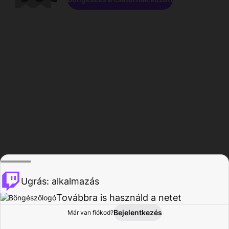
Ugrás: alkalmazás
Továbbra is használd a netet
Bejelentkezés
Már van fiókod?
Főoldal
Böngészés
Tevékenység
Profil