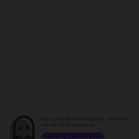
Sajnos, hacsak nincs időgéped, a tartalom
már nem áll rendelkezésre.
Böngészés a csatornák között