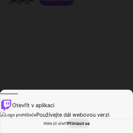
Otevřít v aplikaci
Používejte dál webovou verzi
Přihlásit se
Máte již účet?
Domů
Procházet
Aktivita
Profil