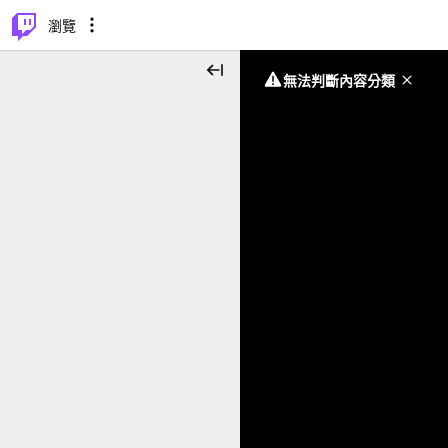
⌥
P
瀏覽
無法判斷內容分類