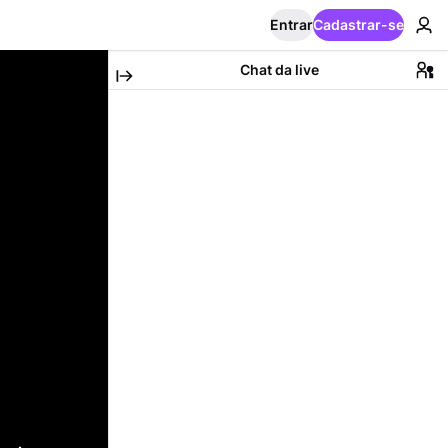
Entrar
Cadastrar-se
Chat da live