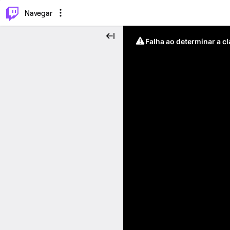
⌥
P
Navegar
Falha ao determinar a c