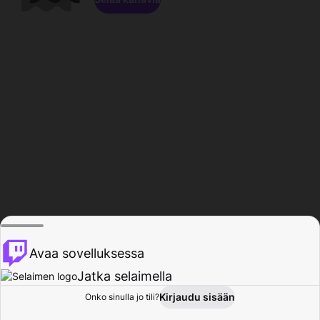
Avaa sovelluksessa
Jatka selaimella
Kirjaudu sisään
Onko sinulla jo tili?
Koti
Selaa
Toiminta
Profiili