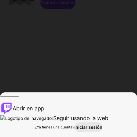
Explorar canales
Abrir en app
Seguir usando la web
Iniciar sesión
Página del
¿Ya tienes una cuenta?
Explorar
Actividad
Perfil
Creador