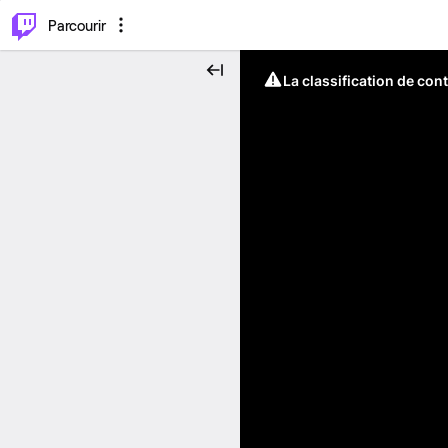
⌥
P
Parcourir
La classification de con