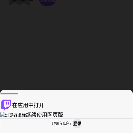
在应用中打开
继续使用网页版
登录
已拥有账户？
主页
浏览
活动纪录
个人资料