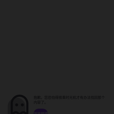
抱歉。您恐怕得搭乘时光机才有办法找回那个
内容了。
浏览频道