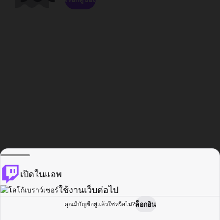
เปิดในแอพ
ใช้งานเว็บต่อไป
ล็อกอิน
คุณมีบัญชีอยู่แล้วใช่หรือไม่?
หน้าแรก
เรียกดู
กิจกรรม
โปรไฟล์