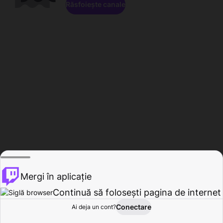
Răsfoiește canale
Mergi în aplicație
Continuă să folosești pagina de internet
Conectare
Ai deja un cont?
Acasă
Răsfoire
Activitate
Profil