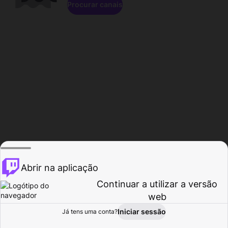
Procurar canais
Abrir na aplicação
Continuar a utilizar a versão
web
Iniciar sessão
Já tens uma conta?
Página inicial
Procurar
Atividade
Perfil